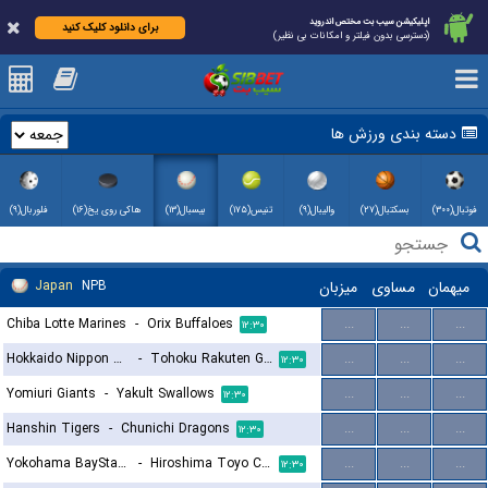
اپلیکیشن سیب بت مختص اندروید
برای دانلود کلیک کنید
(دسترسی بدون فیلتر و امکانات بی نظیر)
دسته بندی ورزش ها
فوتبال(۳۰۰)
بسکتبال(۲۷)
والیبال(۹)
تنیس(۱۷۵)
بیسبال(۱۳)
هاکی روی یخ(۱۶)
فلوربال(۹)
Japan
NPB
میزبان
مساوی
میهمان
Chiba Lotte Marines
-
Orix Buffaloes
...
...
...
۱۲:۳۰
Hokkaido Nippon Ham Fighters
-
Tohoku Rakuten Golden Eagles
...
...
...
۱۲:۳۰
Yomiuri Giants
-
Yakult Swallows
...
...
...
۱۲:۳۰
Hanshin Tigers
-
Chunichi Dragons
...
...
...
۱۲:۳۰
Yokohama BayStars
-
Hiroshima Toyo Carp
...
...
...
۱۲:۳۰