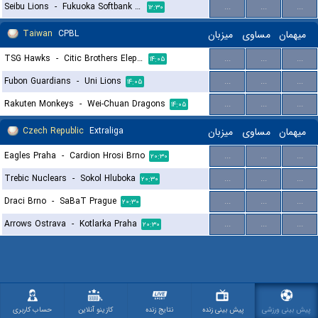
Seibu Lions
-
Fukuoka Softbank Hawks
...
...
...
۱۲:۳۰
Taiwan
CPBL
میزبان
مساوی
میهمان
TSG Hawks
-
Citic Brothers Elephants
...
...
...
۱۴:۰۵
Fubon Guardians
-
Uni Lions
...
...
...
۱۴:۰۵
Rakuten Monkeys
-
Wei-Chuan Dragons
...
...
...
۱۴:۰۵
Czech Republic
Extraliga
میزبان
مساوی
میهمان
Eagles Praha
-
Cardion Hrosi Brno
...
...
...
۲۰:۳۰
Trebic Nuclears
-
Sokol Hluboka
...
...
...
۲۰:۳۰
Draci Brno
-
SaBaT Prague
...
...
...
۲۰:۳۰
Arrows Ostrava
-
Kotlarka Praha
...
...
...
۲۰:۳۰
پیش بینی ورزشی
پیش بینی زنده
نتایج زنده
کازینو آنلاین
حساب کاربری